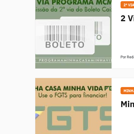
2ª VI
2 V
Por Re
MINH
Min