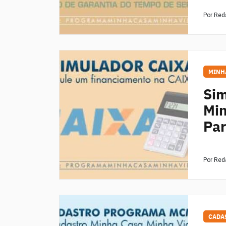
Por Re
MINH
Sim
Min
Par
Por Re
CADA