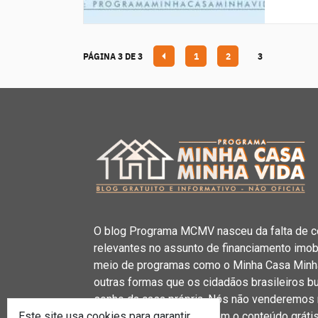
PÁGINA
PÁGINA
PÁGINA
PÁGINA 3 DE 3
1
2
3
O blog Programa MCMV nasceu da falta de c
relevantes no assunto de financiamento imobil
meio de programas como o Minha Casa Minha
outras formas que os cidadãos brasileiros b
sonho da casa própria. Nós não venderemos 
Este site usa cookies para garantir
nosso compromisso é com o conteúdo grátis e