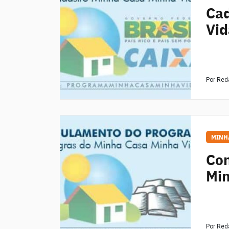
Cad
Vid
Por Re
MINH
Con
Min
Por Re