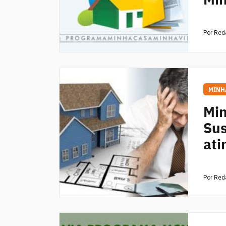
Por Re
MINH
Min
Sus
ati
Por Re