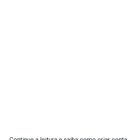
Continue a leitura e saiba como criar conta