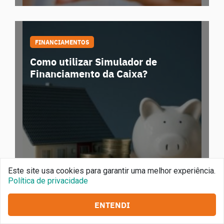
FINANCIAMENTOS
Como utilizar Simulador de
Financiamento da Caixa?
Este site usa cookies para garantir uma melhor experiência.
Política de privacidade
Por Redação Programa MCMV
ENTENDI